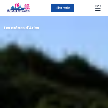
MENU
Billetterie
Les arènes d'Arles