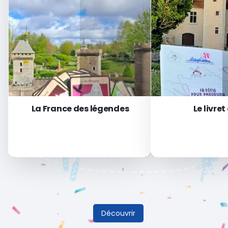
La France des légendes
Le livret
Découvrir