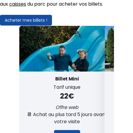
aux
caisses
du parc pour acheter vos billets.
Acheter mes billets !
Billet Mini
Tarif unique
22€
Offre web
👉​ 
📆​ Achat au plus tard 5 jours avant
animati
votre visite