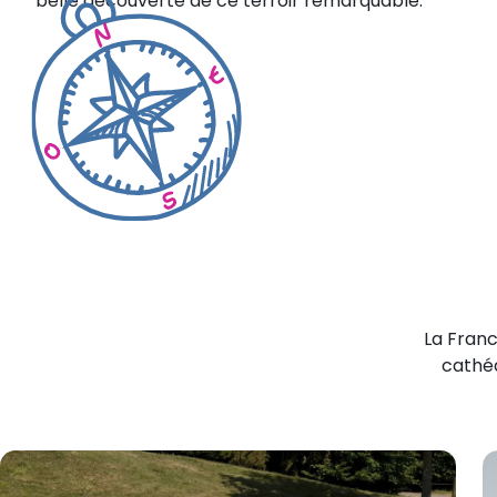
belle découverte de ce terroir remarquable.
La Franc
cathéd