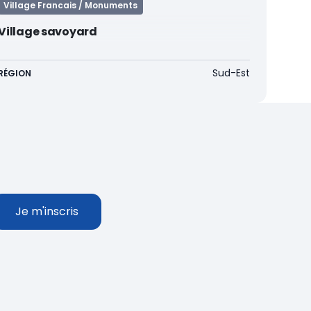
Village Francais / Monuments
Village savoyard
Sud-Est
RÉGION
Merci pour votre inscription !
Vous allez prochainement recevoir no
Je m'inscris