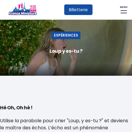
MENU
Billetterie
EXPÉRIENCES
Loup y es-tu ?
Hé Oh, Oh hé !
Utilise la parabole pour crier "Loup, y es-tu ?" et deviens
le maître des échos. L’écho est un phénomène